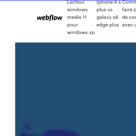
Lecteur
Iphone 6 s
Comm
windows
plus vs
faire 
media 11
galaxy s6
de co
pour
edge plus
avec 
windows xp