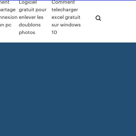
ent
Logiciel
Comment
partage
gratuit pour
telecharger
nnexion
enlever les
excel gratuit
un pc
doublons
sur windows
photos
10